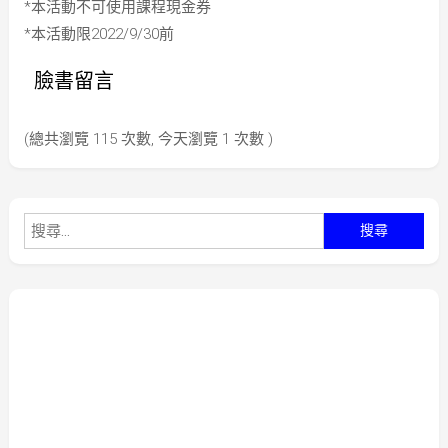
*本活動不可使用課程現金券
*本活動限2022/9/30前
臉書留言
(總共瀏覽 115 次數, 今天瀏覽 1 次數 )
搜
尋
關
鍵
字: