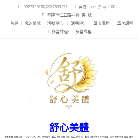
Skip
0927326350,0937599271
官方Line，@spa100
to
基隆市仁五路47巷1弄1號
content
首頁
我的帳號
活動預告-
活動預告
單次課程-
單次課程
多堂課程-
多堂課程
舒心美體