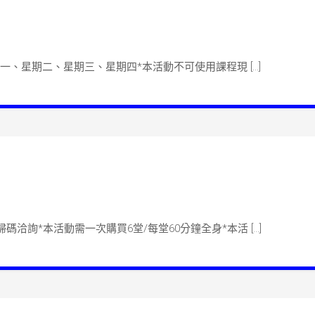
n 單次課程-1799
限星期一、星期二、星期三、星期四*本活動不可使用課程現 […]
n 多堂課程-與神同行Ultra
掃碼洽詢*本活動需一次購買6堂/每堂60分鐘全身*本活 […]