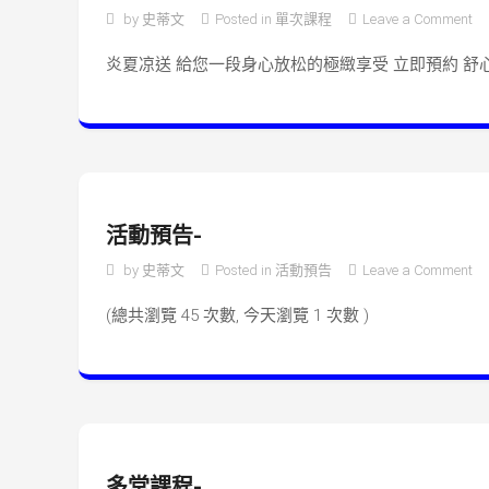
o
by
史蒂文
Posted in
單次課程
Leave a Comment
炎夏凉送 給您一段身心放松的極緻享受 立即預約 舒心美體 基
活動預告-
o
by
史蒂文
Posted in
活動預告
Leave a Comment
(總共瀏覽 45 次數, 今天瀏覽 1 次數 )
多堂課程-