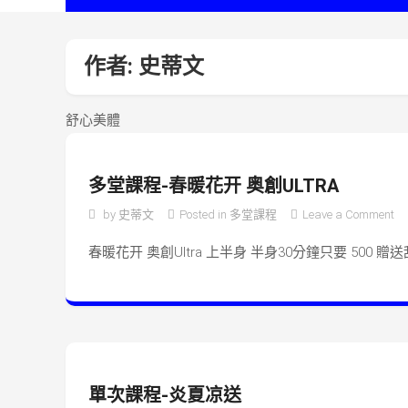
作者:
史蒂文
舒心美體
多堂課程-春暖花开 奥創ULTRA
o
by
史蒂文
Posted in
多堂課程
Leave a Comment
春暖花开 奥創Ultra 上半身 半身30分鐘只要 500 贈送
單次課程-炎夏凉送