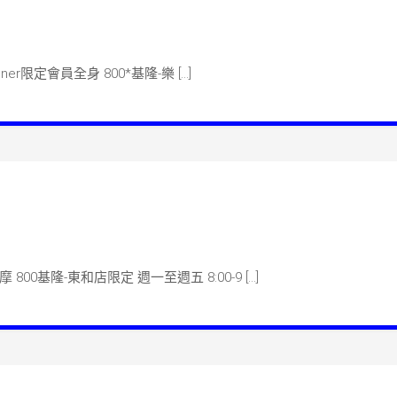
n 單次課程-樂一有約 燭光晚餐
nner限定會員全身 800*基隆-樂 […]
n 單次課程-早鳥價
00基隆-東和店限定 週一至週五 8:00-9 […]