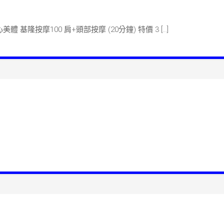
n 單次課程-炎夏凉送
隆按摩100 肩+頭部按摩 (20分鐘) 特價 3 […]
n 活動預告-