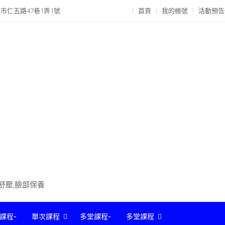
市仁五路47巷1弄1號
首頁
我的帳號
活動預告
部舒壓,臉部保養
課程-
單次課程
多堂課程-
多堂課程