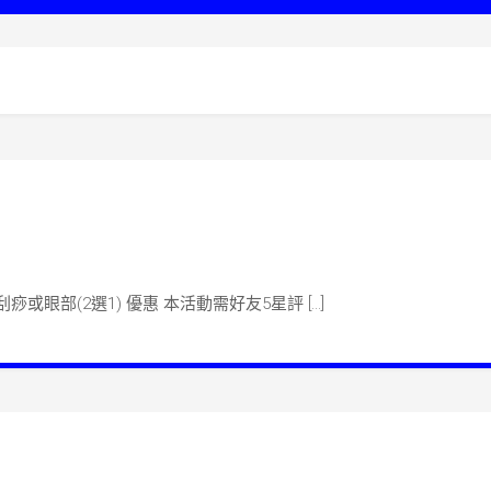
n 多堂課程-春暖花开 奥創Ultra
刮痧或眼部(2選1) 優惠 本活動需好友5星評 […]