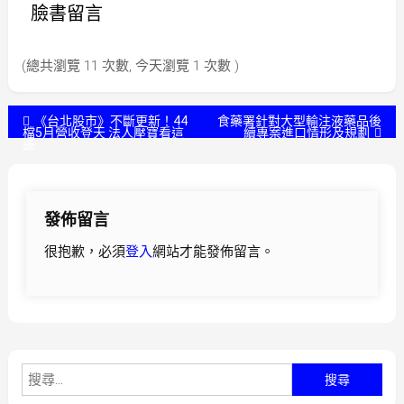
臉書留言
(總共瀏覽 11 次數, 今天瀏覽 1 次數 )
文
《台北股市》不斷更新！44
食藥署針對大型輸注液藥品後
檔5月營收登天 法人壓寶看這
續專案進口情形及規劃
邊
章
導
發佈留言
覽
很抱歉，必須
登入
網站才能發佈留言。
搜
尋