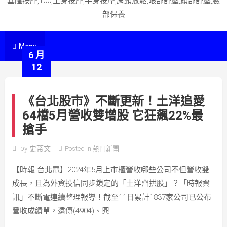
基隆按摩,100,全身按摩,半身按摩,肩頸放鬆,眼部舒壓,頭部舒壓,臉
部保養
Menu
6 月
12
《台北股市》不斷更新！土洋追愛
64檔5月營收雙增股 它狂飆22%最
搶手
by
史蒂文
Posted in
熱門新聞
【時報-台北電】2024年5月上市櫃營收哪些公司不但營收雙
成長，且為外資投信同步鎖定的「土洋齊拱股」？「時報資
訊」不斷電連續整理報導！截至11日累計1837家公司已公布
營收成績單，遠傳(4904)、興