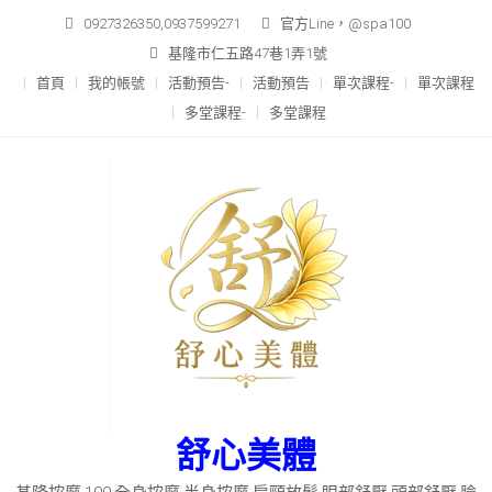
Skip
0927326350,0937599271
官方Line，@spa100
to
基隆市仁五路47巷1弄1號
content
首頁
我的帳號
活動預告-
活動預告
單次課程-
單次課程
多堂課程-
多堂課程
舒心美體