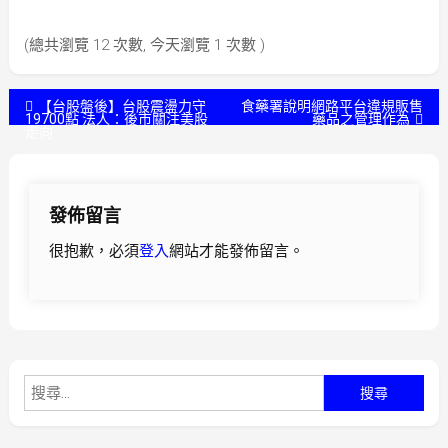
(總共瀏覽 12 次數, 今天瀏覽 1 次數 )
文
【台股盤後】台股震盪力守
食藥署說明網路平台違規販售
19700點 法人：後市關注美股
藥品之管理作為
走向
章
導
發佈留言
覽
很抱歉，必須
登入
網站才能發佈留言。
搜
尋
關