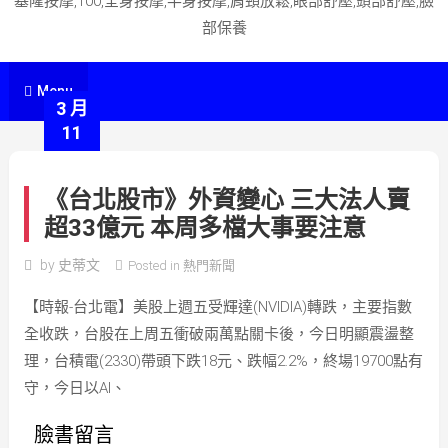
基隆按摩,100,全身按摩,半身按摩,肩頸放鬆,眼部舒壓,頭部舒壓,臉
部保養
Menu
3 月
11
《台北股市》外資變心 三大法人賣
超33億元 本周多檔大事要注意
by
史蒂文
Posted in
熱門新聞
【時報-台北電】美股上週五受輝達(NVIDIA)轉跌，主要指數
全收跌，台股在上周五衝破兩萬點關卡後，今日明顯震盪整
理，台積電(2330)帶頭下跌18元、跌幅2.2%，終場19700點有
守，今日以AI、
臉書留言