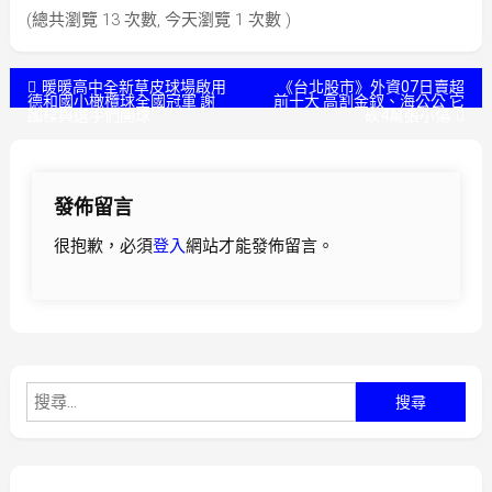
(總共瀏覽 13 次數, 今天瀏覽 1 次數 )
文
暖暖高中全新草皮球場啟用
《台北股市》外資07日賣超
德和國小橄欖球全國冠軍 謝
前十大 高割金釵、海公公 它
國樑與選手們開球
砍4萬張小傷
章
導
發佈留言
覽
很抱歉，必須
登入
網站才能發佈留言。
搜
尋
關
鍵