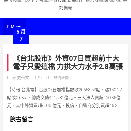
基隆按摩,100,全身按摩,半身按摩,肩頸放鬆,眼部舒壓,頭部舒壓,臉
部保養
Menu
5 月
7
《台北股市》外資07日買超前十大
電子只愛這檔 力拱大力水手2.8萬張
by
史蒂文
Posted in
熱門新聞
【時報-台北電】台股07日加權指數收20653.53點，漲130.22
點或0.63%，總成交值4115.81億元。三大法人買超120.35億
元，其中外資買超69.95億元，投信、自營商分別買超46.3
臉書留言