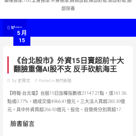
基隆按摩,100,全身按摩,半身按摩,肩頸放鬆,眼部舒壓,頭部舒壓,臉
部保養
Menu
5 月
15
《台北股市》外資15日賣超前十大
翻臉重傷AI股不支 反手砍航海王
by
史蒂文
Posted in
熱門新聞
【時報-台北電】台股15日加權指數收21147.21點，漲161.36
點或0.77%，總成交值4966.41億元。三大法人買超283.39億
元，其中外資買超266.93億元，投信、自營商分別買超17.
臉書留言