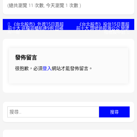
(總共瀏覽 11 次數, 今天瀏覽 1 次數 )
文
《台北股市》外資15日買超
《台北股市》投信15日賣超
前十大 這檔貨櫃航連9抱 回補
前十大 頭號追殺海公公 營建
AI一哥
指標股中箭
章
導
發佈留言
覽
很抱歉，必須
登入
網站才能發佈留言。
搜
尋
關
鍵