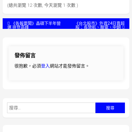
(總共瀏覽 12 次數, 今天瀏覽 1 次數 )
文
《各報要聞》晶碩下半年營
《台北股市》外資24日賣超
運 拚登高峰
股：長榮航、聯電、中鋼
章
導
發佈留言
覽
很抱歉，必須
登入
網站才能發佈留言。
搜
尋
關
鍵