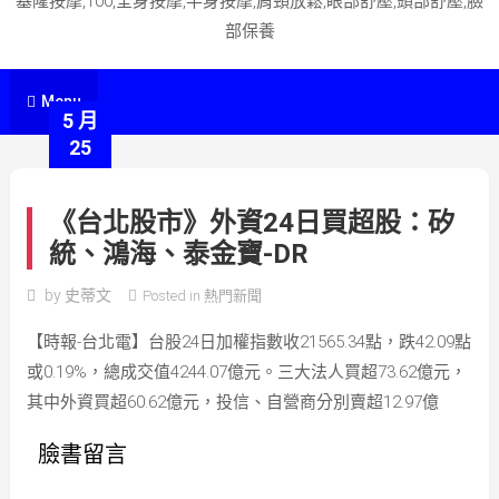
基隆按摩,100,全身按摩,半身按摩,肩頸放鬆,眼部舒壓,頭部舒壓,臉
部保養
Menu
5 月
25
《台北股市》外資24日買超股：矽
統、鴻海、泰金寶-DR
by
史蒂文
Posted in
熱門新聞
【時報-台北電】台股24日加權指數收21565.34點，跌42.09點
或0.19%，總成交值4244.07億元。三大法人買超73.62億元，
其中外資買超60.62億元，投信、自營商分別賣超12.97億
臉書留言