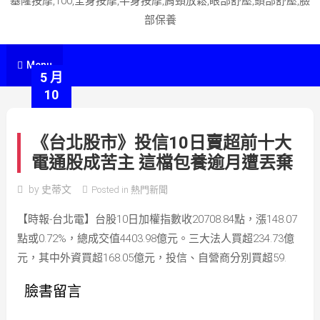
基隆按摩,100,全身按摩,半身按摩,肩頸放鬆,眼部舒壓,頭部舒壓,臉
部保養
Menu
5 月
10
《台北股市》投信10日賣超前十大
電通股成苦主 這檔包養逾月遭丟棄
by
史蒂文
Posted in
熱門新聞
【時報-台北電】台股10日加權指數收20708.84點，漲148.07
點或0.72%，總成交值4403.98億元。三大法人買超234.73億
元，其中外資買超168.05億元，投信、自營商分別買超59.
臉書留言