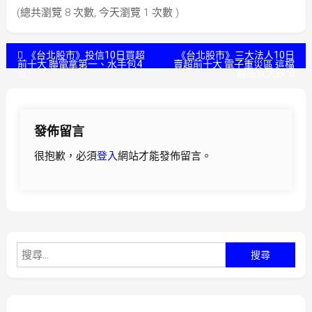
(總共瀏覽 8 次數, 今天瀏覽 1 次數 )
文
《台北股市》投信10日買超
《台北股市》三大法人10日
前十大 聯電拿第一、水手包4
賣超前十大 電子重災區 這檔
位
翻臉就大跌
章
導
發佈留言
覽
很抱歉，必須
登入
網站才能發佈留言。
搜
尋
關
鍵