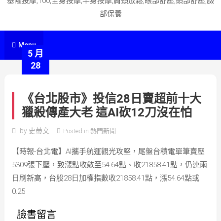
基隆按摩,100,全身按摩,半身按摩,肩頸放鬆,眼部舒壓,頭部舒壓,臉
部保養
Menu
5 月
28
《台北股市》投信28日賣超前十大
獵殺傳產大老 這AI砍12刀沒在怕
by
史蒂文
Posted in
熱門新聞
【時報-台北電】AI攜手航運觀光攻堅，尾盤台積電單筆賣壓
5309張下壓，致漲點收斂至54.64點、收21858.41點，仍連兩
日刷新高，台股28日加權指數收21858.41點，漲54.64點或
0.25
臉書留言