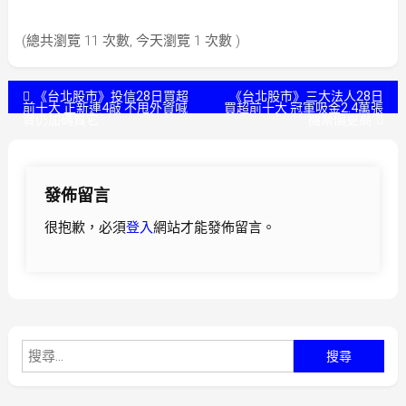
(總共瀏覽 11 次數, 今天瀏覽 1 次數 )
文
《台北股市》投信28日買超
《台北股市》三大法人28日
前十大 正新連4敲 不甩外資喊
買超前十大 冠軍吸金2.4萬張
賣仍加碼買它
機票價更高
章
導
發佈留言
覽
很抱歉，必須
登入
網站才能發佈留言。
搜
尋
關