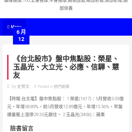
基隆按摩,100,全身按摩,半身按摩,肩頸放鬆,眼部舒壓,頭部舒壓,臉
部保養
Menu
6 月
12
《台北股市》盤中焦點股：榮星、
玉晶光、大立光、必應、信驊、慧
友
by
史蒂文
Posted in
熱門新聞
【時報-台北電】盤中焦點股： 1.榮星(1617)：5月營收3.05億
元，年增38.89%，前5月營收12.89億元、年增15.36%，早盤
爆量衝上漲停29.35元鎖住。 2.玉晶光(3406)：蘋果
臉書留言