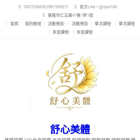
Skip
0927326350,0937599271
官方Line，@spa100
to
基隆市仁五路47巷1弄1號
content
首頁
我的帳號
活動預告-
活動預告
單次課程-
單次課程
多堂課程-
多堂課程
舒心美體