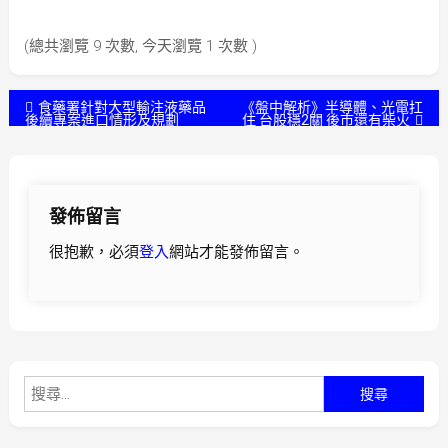
(總共瀏覽 9 次數, 今天瀏覽 1 次數 )
文
食藥署針對大型輸注液藥品
《盤中解析》半導體、光電扛
後續專案進口情形及規劃
住 台股穩2關 後市還有柴火
章
導
發佈留言
覽
很抱歉，必須
登入
網站才能發佈留言。
搜
尋
關