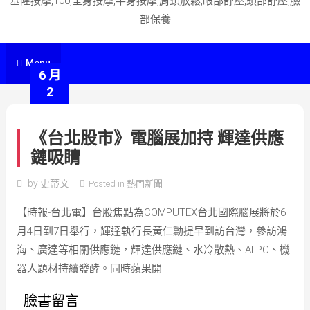
基隆按摩,100,全身按摩,半身按摩,肩頸放鬆,眼部舒壓,頭部舒壓,臉
部保養
Menu
6 月
2
《台北股市》電腦展加持 輝達供應
鏈吸睛
by
史蒂文
Posted in
熱門新聞
【時報-台北電】台股焦點為COMPUTEX台北國際腦展將於6
月4日到7日舉行，輝達執行長黃仁勳提早到訪台灣，參訪鴻
海、廣達等相關供應鏈，輝達供應鏈、水冷散熱、AI PC、機
器人題材持續發酵。同時蘋果開
臉書留言