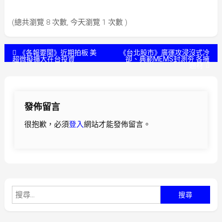
(總共瀏覽 8 次數, 今天瀏覽 1 次數 )
文
《各報要聞》近期拍板 美
《台北股市》廣運攻浸沒式冷
超微擬擴大在台投資
卻、典範MEMS封測夯 各擁
題材
章
導
發佈留言
覽
很抱歉，必須
登入
網站才能發佈留言。
搜
尋
關