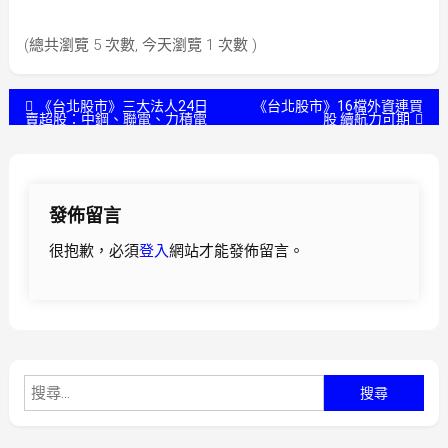
(總共瀏覽 5 次數, 今天瀏覽 1 次數 )
文
《台北股市》三大法人24日
《台北股市》16檔外資連買
賣超股：中鋼、聯電、力積電
股 續航力可期
章
導
發佈留言
覽
很抱歉，必須
登入
網站才能發佈留言。
搜
尋
關