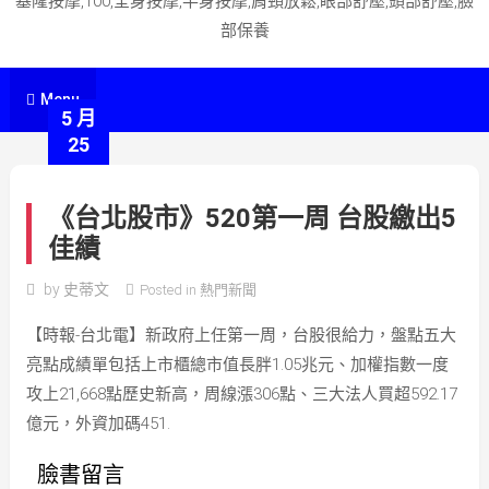
基隆按摩,100,全身按摩,半身按摩,肩頸放鬆,眼部舒壓,頭部舒壓,臉
部保養
Menu
5 月
25
《台北股市》520第一周 台股繳出5
佳績
by
史蒂文
Posted in
熱門新聞
【時報-台北電】新政府上任第一周，台股很給力，盤點五大
亮點成績單包括上市櫃總市值長胖1.05兆元、加權指數一度
攻上21,668點歷史新高，周線漲306點、三大法人買超592.17
億元，外資加碼451.
臉書留言