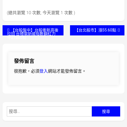
(總共瀏覽 10 次數, 今天瀏覽 1 次數 )
文
【台股盤中】台股衝新高後
【台北股市】漲55.60點
拉回 台積電助威指數翻紅力
守21600點
章
導
發佈留言
覽
很抱歉，必須
登入
網站才能發佈留言。
搜
尋
關