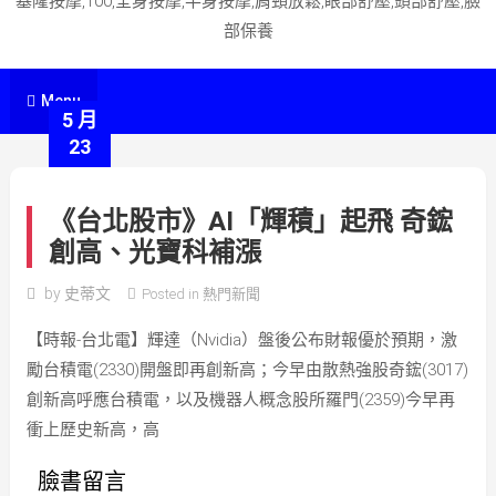
基隆按摩,100,全身按摩,半身按摩,肩頸放鬆,眼部舒壓,頭部舒壓,臉
部保養
Menu
5 月
23
《台北股市》AI「輝積」起飛 奇鋐
創高、光寶科補漲
by
史蒂文
Posted in
熱門新聞
【時報-台北電】輝達（Nvidia）盤後公布財報優於預期，激
勵台積電(2330)開盤即再創新高；今早由散熱強股奇鋐(3017)
創新高呼應台積電，以及機器人概念股所羅門(2359)今早再
衝上歷史新高，高
臉書留言