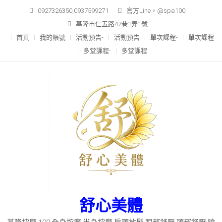
Skip
0927326350,0937599271
官方Line，@spa100
to
基隆市仁五路47巷1弄1號
content
首頁
我的帳號
活動預告-
活動預告
單次課程-
單次課程
多堂課程-
多堂課程
舒心美體