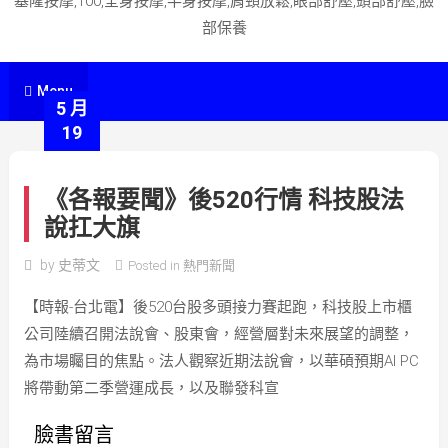
基隆按摩,100,全身按摩,半身按摩,肩頸放鬆,眼部舒壓,頭部舒壓,臉
部保養
Menu
5 月
19
《各報要聞》後520行情 科技股法
說扛大旗
by
史蒂文
Posted in
熱門新聞
【時報-台北電】後520台股多頭接力賽起跑，科技股上市櫃
公司陸續召開法說會、股東會，經營層對未來展望的調整，
為市場矚目的焦點。法人觀察近期法說會，以華碩預期AI PC
將帶動第二季營運成長，以及聯發科宣
臉書留言