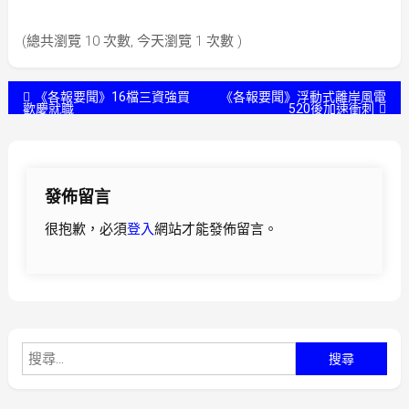
(總共瀏覽 10 次數, 今天瀏覽 1 次數 )
文
《各報要聞》16檔三資強買
《各報要聞》浮動式離岸風電
歡慶就職
520後加速衝刺
章
導
發佈留言
覽
很抱歉，必須
登入
網站才能發佈留言。
搜
尋
關