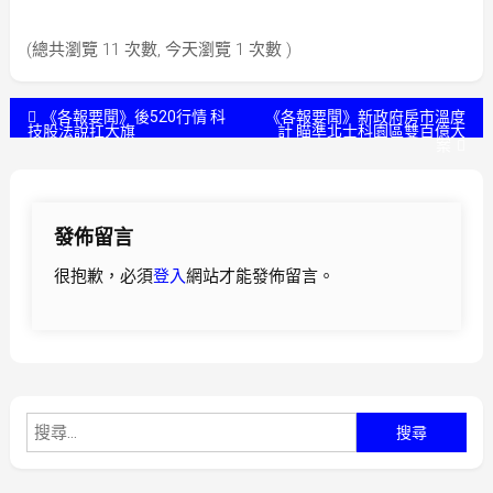
(總共瀏覽 11 次數, 今天瀏覽 1 次數 )
文
《各報要聞》後520行情 科
《各報要聞》新政府房市溫度
技股法說扛大旗
計 瞄準北士科園區雙百億大
案
章
導
發佈留言
覽
很抱歉，必須
登入
網站才能發佈留言。
搜
尋
關