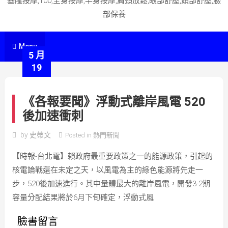
基隆按摩,100,全身按摩,半身按摩,肩頸放鬆,眼部舒壓,頭部舒壓,臉
部保養
Menu
5 月
19
《各報要聞》浮動式離岸風電 520
後加速衝刺
by
史蒂文
Posted in
熱門新聞
【時報-台北電】賴政府最重要政策之一的能源政策，引起的
核電論戰還在未定之天，以風電為主的綠色能源將先走一
步，520後加速進行。其中量體最大的離岸風電，開發3-2期
容量分配結果將於6月下旬確定，浮動式風
臉書留言