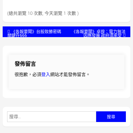
(總共瀏覽 10 次數, 今天瀏覽 1 次數 )
文
《各報要聞》台股致勝密碼
《各報要聞》卓揆：電力無法
關鍵在666
因應發展 政府須承受
章
導
發佈留言
覽
很抱歉，必須
登入
網站才能發佈留言。
搜
尋
關