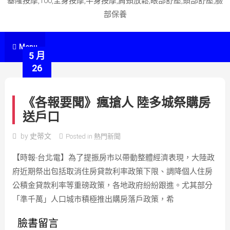
基隆按摩,100,全身按摩,半身按摩,肩頸放鬆,眼部舒壓,頭部舒壓,臉
部保養
Menu
5 月
26
《各報要聞》瘋搶人 陸多城祭購房
送戶口
by
史蒂文
Posted in
熱門新聞
【時報-台北電】為了提振房市以帶動整體經濟表現，大陸政
府近期祭出包括取消住房貸款利率政策下限、調降個人住房
公積金貸款利率等重磅政策，各地政府紛紛跟進。尤其部分
「準千萬」人口城市積極推出購房落戶政策，希
臉書留言