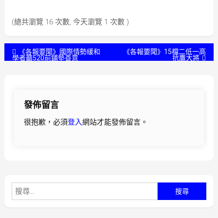
(總共瀏覽 16 次數, 今天瀏覽 1 次數 )
文
《各報要聞》國際情勢緩和
《各報要聞》15檔二低一高
學者籲520前鋪墊善意
抗鷹大將
章
導
發佈留言
覽
很抱歉，必須
登入
網站才能發佈留言。
搜
尋
關