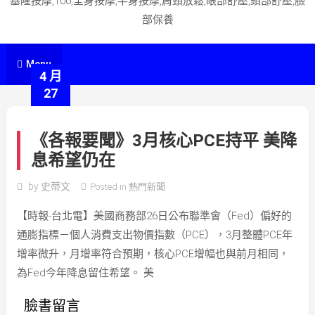
基隆按摩,100,全身按摩,半身按摩,肩頸放鬆,眼部舒壓,頭部舒壓,臉
部保養
Menu
4 月
27
《各報要聞》3月核心PCE持平 美降
息希望仍在
by
史蒂文
Posted in
熱門新聞
【時報-台北電】美國商務部26日公布聯準會（Fed）偏好的
通膨指標－個人消費支出物價指數（PCE），3月整體PCE年
增率微升，月增率符合預期，核心PCE增幅也與前月相同，
為Fed今年降息留住希望。 美
臉書留言