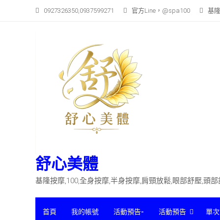
Skip
0927326350,0937599271
官方Line，@spa100
基隆
to
content
舒心美體
基隆按摩,100,全身按摩,半身按摩,肩頸放鬆,眼部舒壓,頭
首頁
我的帳號
活動預告-
活動預告
單次