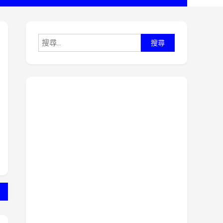
搜
尋
關
鍵
字: