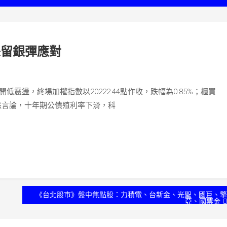
保留銀彈應對
震盪，終場加權指數以20222.44點作收，跌幅為0.85%；櫃買
鴿派言論，十年期公債殖利率下滑，科
《台北股市》盤中焦點股：力積電、台新金、光聖、國巨、擎
亞、國票金