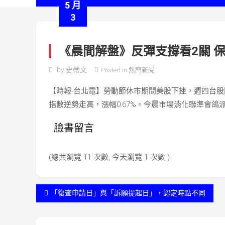
5 月
3
《晨間解盤》反彈支撐看2關 
by
史蒂文
Posted in
熱門新聞
【時報-台北電】勞動節休市期間美股下挫，週四台股開低
指數逆勢走高，漲幅0.67%。今晨市場消化聯準會
臉書留言
(總共瀏覽 11 次數, 今天瀏覽 1 次數 )
文
「復查申請日」與「訴願提起日」，認定時點不同
章