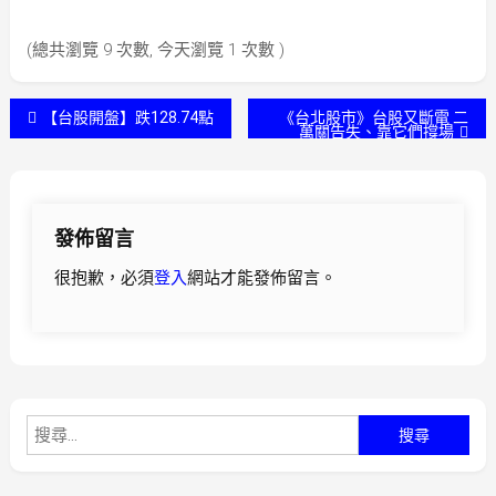
(總共瀏覽 9 次數, 今天瀏覽 1 次數 )
文
【台股開盤】跌128.74點
《台北股市》台股又斷電 二
萬關告失、靠它們撐場
章
導
發佈留言
覽
很抱歉，必須
登入
網站才能發佈留言。
搜
尋
關