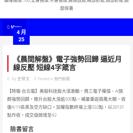
基隆按摩,100,全身按摩,半身按摩,肩頸放鬆,眼部舒壓,頭部舒壓,臉
部保養
Menu
4 月
25
《晨間解盤》電子強勢回歸 逼近月
線反壓 短線4字箴言
by
史蒂文
Posted in
熱門新聞
【時報-台北電】美股科技股大漲激勵，周三電子權值、AI族
群強勢回歸，推升台股大漲逾500點，補量重返兩萬大關，收
復4/19長黑及空方缺口。加權指數終場上漲532點，以20131
點作收，成交值微增至42
臉書留言