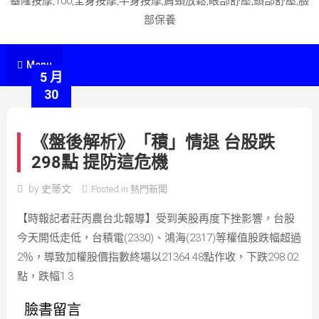
基隆按摩,100,全身按摩,半身按摩,肩頸放鬆,眼部舒壓,頭部舒壓,臉
部保養
Menu
5 月
30
《盤後解析》「積」情退 台股跌
298點 提防這危機
by
史蒂文
Posted in
熱門新聞
【時報記者莊丙農台北報導】受到美股再度下挫影響，台股
今天開低走低，台積電(2330)、鴻海(2317)等權值股跌幅超過
2％，導致加權股價指數終場以21364.48點作收，下跌298.02
點，跌幅1.3
臉書留言