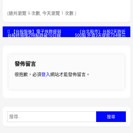
(總共瀏覽 9 次數, 今天瀏覽 1 次數 )
文
【台股盤後】電子族群疲弱
《台北股市》台股2天跌近
台股終場挫298點跌破10日線
500點 外資3天提款734億元
章
導
發佈留言
覽
很抱歉，必須
登入
網站才能發佈留言。
搜
尋
關