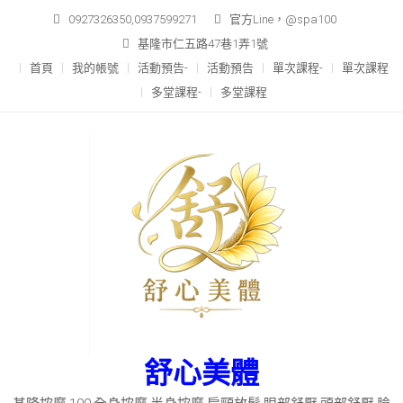
Skip
0927326350,0937599271
官方Line，@spa100
to
基隆市仁五路47巷1弄1號
content
首頁
我的帳號
活動預告-
活動預告
單次課程-
單次課程
多堂課程-
多堂課程
舒心美體