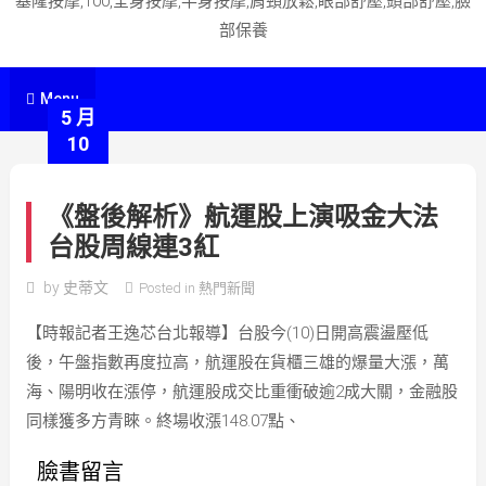
基隆按摩,100,全身按摩,半身按摩,肩頸放鬆,眼部舒壓,頭部舒壓,臉
部保養
Menu
5 月
10
《盤後解析》航運股上演吸金大法
台股周線連3紅
by
史蒂文
Posted in
熱門新聞
【時報記者王逸芯台北報導】台股今(10)日開高震盪壓低
後，午盤指數再度拉高，航運股在貨櫃三雄的爆量大漲，萬
海、陽明收在漲停，航運股成交比重衝破逾2成大關，金融股
同樣獲多方青睞。終場收漲148.07點、
臉書留言