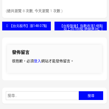
(總共瀏覽 8 次數, 今天瀏覽 1 次數 )
文
【台北股市】漲148.07點
【台股盤後】指數收漲148點
站上20700點 週線連3紅
章
導
發佈留言
覽
很抱歉，必須
登入
網站才能發佈留言。
搜
尋
關