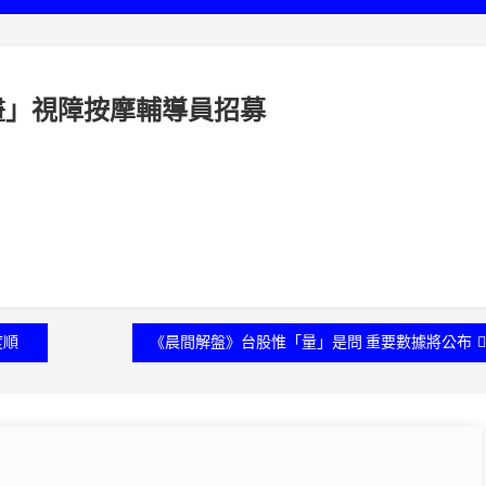
畫」視障按摩輔導員招募
度順
《晨間解盤》台股惟「量」是問 重要數據將公布