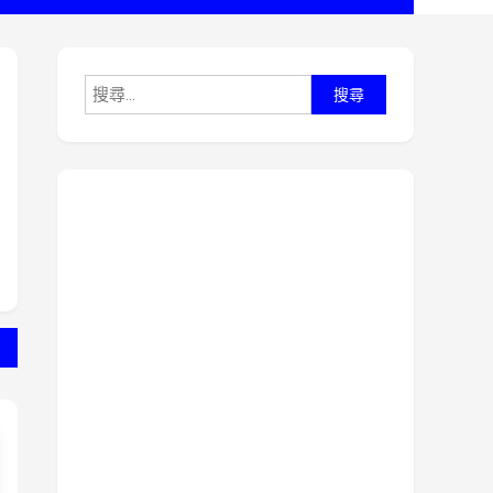
搜
尋
關
鍵
字: