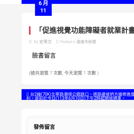
6 月
11
「促進視覺功能障礙者就業計
by
史蒂文
Posted in
基隆市新聞
臉書留言
(總共瀏覽 7 次數, 今天瀏覽 1 次數 )
文
台2線(70K)北寧路潮境公園路口，道路邊坡坍方搶修進
利，提前於今日(113年6月10日)下午2時起開放通車。
章
導
發佈留言
覽