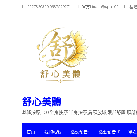
Skip
0927326350,0937599271
官方Line，@spa100
基隆
to
content
舒心美體
基隆按摩,100,全身按摩,半身按摩,肩頸放鬆,眼部舒壓,頭
首頁
我的帳號
活動預告-
活動預告
單次