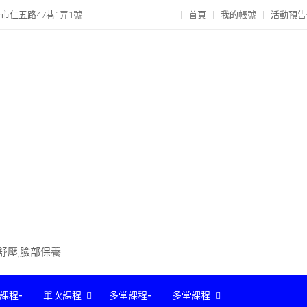
市仁五路47巷1弄1號
首頁
我的帳號
活動預告
部舒壓,臉部保養
課程-
單次課程
多堂課程-
多堂課程