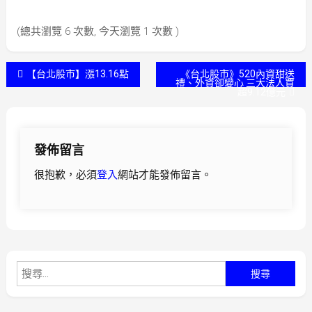
(總共瀏覽 6 次數, 今天瀏覽 1 次數 )
文
【台北股市】漲13.16點
《台北股市》520內資甜送
禮、外資卻變心 三大法人買
超9.12億元
章
導
發佈留言
覽
很抱歉，必須
登入
網站才能發佈留言。
搜
尋
關