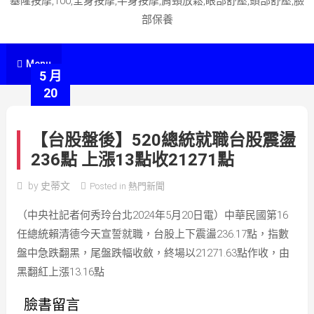
基隆按摩,100,全身按摩,半身按摩,肩頸放鬆,眼部舒壓,頭部舒壓,臉
部保養
Menu
5 月
20
【台股盤後】520總統就職台股震盪
236點 上漲13點收21271點
by
史蒂文
Posted in
熱門新聞
（中央社記者何秀玲台北2024年5月20日電）中華民國第16
任總統賴清德今天宣誓就職，台股上下震盪236.17點，指數
盤中急跌翻黑，尾盤跌幅收斂，終場以21271.63點作收，由
黑翻紅上漲13.16點
臉書留言