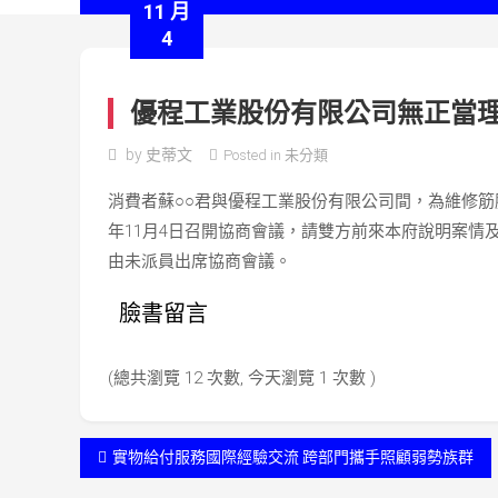
11 月
4
優程工業股份有限公司無正當
by
史蒂文
Posted in
未分類
○○
消費者蘇
君與優程工業股份有限公司間，為維修筋
11
4
年
月
日召開協商會議，請雙方前來本府說明案情
由未派員出席協商會議。
臉書留言
(總共瀏覽 12 次數, 今天瀏覽 1 次數 )
文
實物給付服務國際經驗交流 跨部門攜手照顧弱勢族群