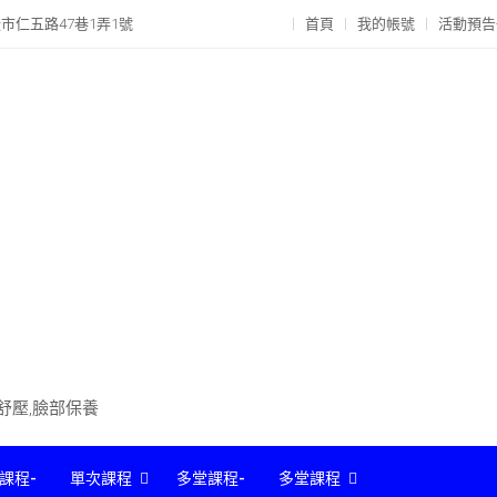
市仁五路47巷1弄1號
首頁
我的帳號
活動預告
部舒壓,臉部保養
課程-
單次課程
多堂課程-
多堂課程