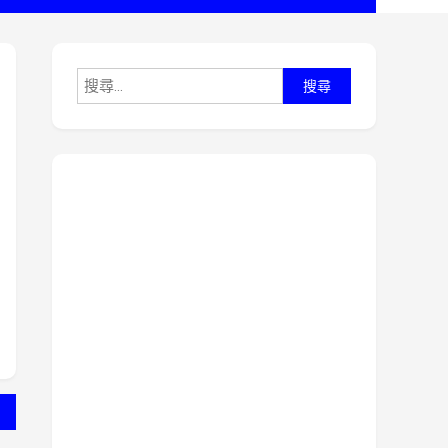
搜
尋
關
鍵
字: