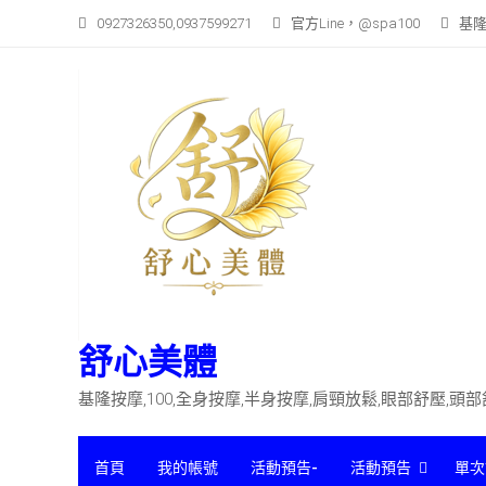
Skip
0927326350,0937599271
官方Line，@spa100
基隆
to
content
舒心美體
基隆按摩,100,全身按摩,半身按摩,肩頸放鬆,眼部舒壓,頭
首頁
我的帳號
活動預告-
活動預告
單次