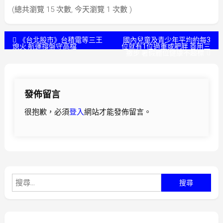
(總共瀏覽 15 次數, 今天瀏覽 1 次數 )
文
《台北股市》台積電等三王
國內兒童及青少年平均約每3
熄火 航運撐盤守高檔
位就有1位過重或肥胖 善用三
撇步 暑假體位健康不超標
章
導
發佈留言
覽
很抱歉，必須
登入
網站才能發佈留言。
搜
尋
關
鍵