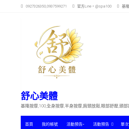
Skip
0927326350,0937599271
官方Line，@spa100
基隆
to
content
舒心美體
基隆按摩,100,全身按摩,半身按摩,肩頸放鬆,眼部舒壓,頭
首頁
我的帳號
活動預告-
活動預告
單次