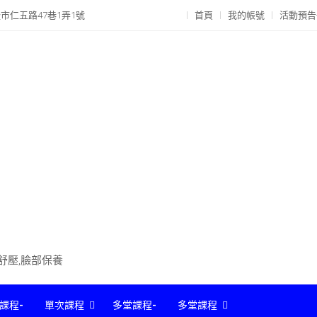
市仁五路47巷1弄1號
首頁
我的帳號
活動預告
部舒壓,臉部保養
課程-
單次課程
多堂課程-
多堂課程