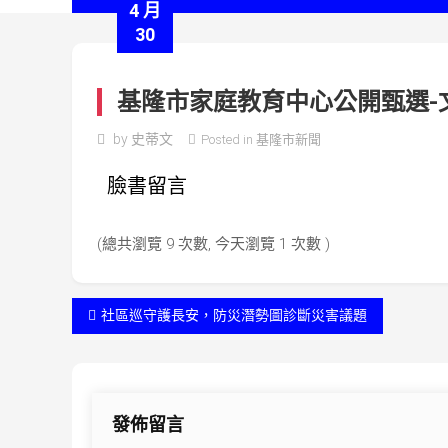
4 月
30
基隆市家庭教育中心公開甄選-
by
史蒂文
Posted in
基隆市新聞
臉書留言
(總共瀏覽 9 次數, 今天瀏覽 1 次數 )
文
社區巡守護長安，防災潛勢圖診斷災害議題
章
導
發佈留言
覽