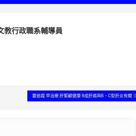
文教行政職系輔導員
要追蹤 早治療 肝緊顧健康 8成肝癌與B、C型肝炎有關