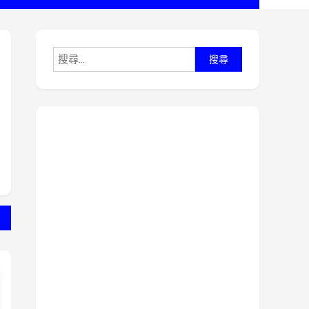
搜
尋
關
鍵
字: