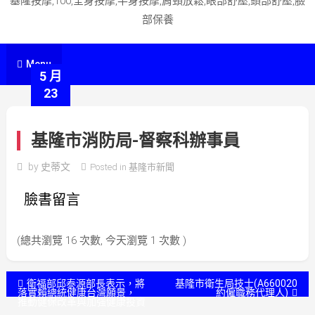
基隆按摩,100,全身按摩,半身按摩,肩頸放鬆,眼部舒壓,頭部舒壓,臉
部保養
Menu
5 月
23
基隆市消防局-督察科辦事員
by
史蒂文
Posted in
基隆市新聞
臉書留言
(總共瀏覽 16 次數, 今天瀏覽 1 次數 )
文
衛福部邱泰源部長表示，將
基隆市衛生局技士(A660020
落實賴總統健康台灣願景，
約僱職務代理人)
推動健保改革與加強健康投資
章