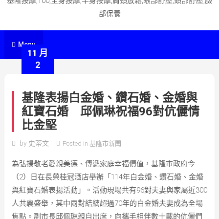
基隆按摩,100,全身按摩,半身按摩,肩頸放鬆,眼部舒壓,頭部舒壓,臉
部保養
Menu
11 月
2
基隆表揚白金婚、鑽石婚、金婚與
紅寶石婚 邱佩琳祝福96對伉儷情
比金堅
by
史蒂文
Posted in
基隆市新聞
為弘揚敬老愛親美德、傳遞家庭幸福價值，基隆市政府今
（2）日在長榮桂冠酒店舉辦「114年白金婚、鑽石婚、金婚
與紅寶石婚表揚活動」。活動現場共有96對夫妻與家屬近300
人共襄盛舉，其中兩對結縭超過70年的白金婚夫妻成為全場
焦點。副市長邱佩琳親自出席，向攜手相伴數十載的伉儷們