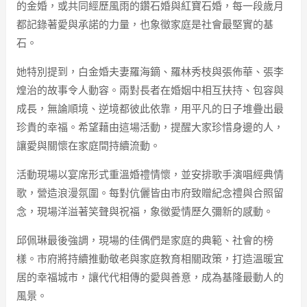
的金婚，或共同經歷風雨的鑽石婚與紅寶石婚，每一段歲月
都記錄著愛與承諾的力量，也象徵家庭是社會最堅實的基
石。
她特別提到，白金婚夫妻羅海鏑、羅林秀枝與張佈華、張李
煌治的故事令人動容。兩對長者在婚姻中相互扶持、包容與
成長，無論順境、逆境都彼此依靠，用平凡的日子堆疊出最
珍貴的幸福。希望藉由這場活動，提醒大家珍惜身邊的人，
讓愛與關懷在家庭間持續流動。
活動現場以宴席形式重溫婚禮情懷，並安排歌手演唱經典情
歌，營造浪漫氛圍。每對伉儷皆由市府致贈紀念禮與合照留
念，現場洋溢著笑聲與祝福，象徵愛情歷久彌新的感動。
邱佩琳最後強調，現場的佳偶們是家庭的典範、社會的榜
樣。市府將持續推動敬老與家庭教育相關政策，打造溫暖宜
居的幸福城市，讓代代相傳的愛與善意，成為基隆最動人的
風景。