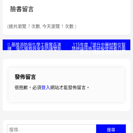
臉書留言
(總共瀏覽 7 次數, 今天瀏覽 1 次數 )
文
基隆消防局化學工廠實兵演
115年度「提升中藥材數位智
練 強化搶救與安全防護雙能
慧辨識技術及研擬使用者介面
力
建置」採購案招標公告
章
導
發佈留言
覽
很抱歉，必須
登入
網站才能發佈留言。
搜