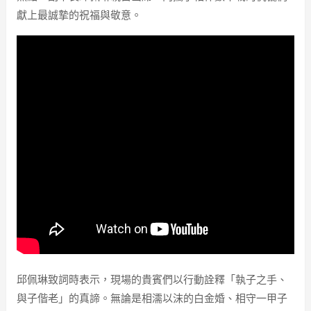
獻上最誠摯的祝福與敬意。
邱佩琳致詞時表示，現場的貴賓們以行動詮釋「執子之手、
與子偕老」的真諦。無論是相濡以沫的白金婚、相守一甲子