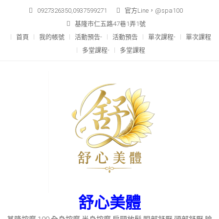
Skip
0927326350,0937599271
官方Line，@spa100
to
基隆市仁五路47巷1弄1號
content
首頁
我的帳號
活動預告-
活動預告
單次課程-
單次課程
多堂課程-
多堂課程
舒心美體