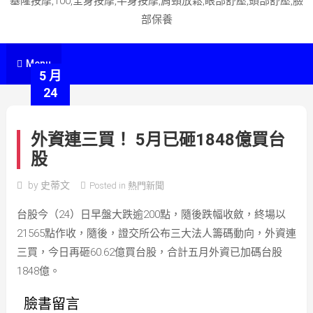
基隆按摩,100,全身按摩,半身按摩,肩頸放鬆,眼部舒壓,頭部舒壓,臉
部保養
Menu
5 月
24
外資連三買！ 5月已砸1848億買台
股
by
史蒂文
Posted in
熱門新聞
台股今（24）日早盤大跌逾200點，隨後跌幅收斂，終場以
21565點作收，隨後，證交所公布三大法人籌碼動向，外資連
三買，今日再砸60.62億買台股，合計五月外資已加碼台股
1848億。
臉書留言