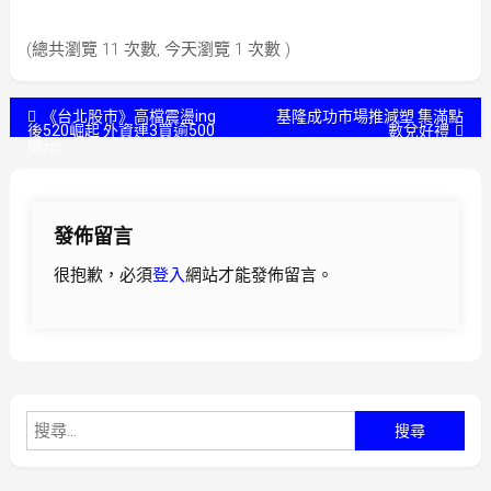
(總共瀏覽 11 次數, 今天瀏覽 1 次數 )
文
《台北股市》高檔震盪ing
基隆成功市場推減塑 集滿點
後520崛起 外資連3買逾500
數兌好禮
億元
章
導
發佈留言
覽
很抱歉，必須
登入
網站才能發佈留言。
搜
尋
關