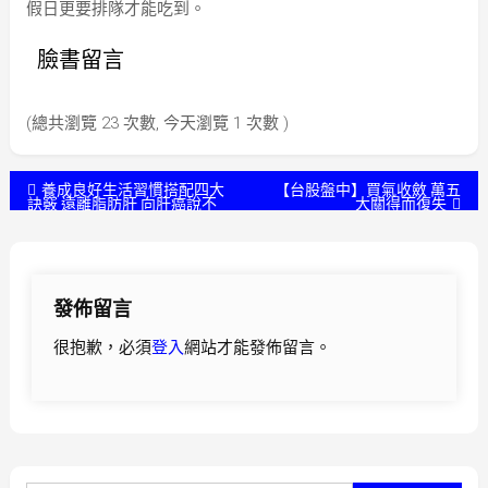
假日更要排隊才能吃到。
臉書留言
(總共瀏覽 23 次數, 今天瀏覽 1 次數 )
文
養成良好生活習慣搭配四大
【台股盤中】買氣收斂 萬五
訣竅 遠離脂肪肝 向肝癌說不
大關得而復失
章
導
發佈留言
覽
很抱歉，必須
登入
網站才能發佈留言。