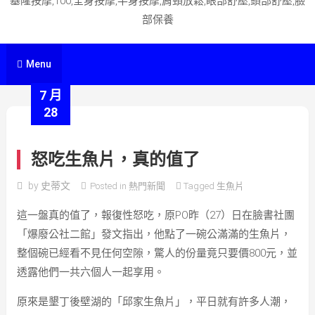
基隆按摩,100,全身按摩,半身按摩,肩頸放鬆,眼部舒壓,頭部舒壓,臉
部保養
Menu
7 月
28
怒吃生魚片，真的值了
by
史蒂文
Posted in
熱門新聞
Tagged
生魚片
這一盤真的值了，報復性怒吃，原PO昨（27）日在臉書社團
「爆廢公社二館」發文指出，他點了一碗公滿滿的生魚片，
整個碗已經看不見任何空隙，驚人的份量竟只要價800元，並
透露他們一共六個人一起享用。
原來是墾丁後壁湖的「邱家生魚片」，平日就有許多人潮，