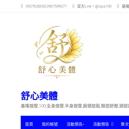
Skip
0927326350,0937599271
官方Line，@spa100
基隆
to
content
舒心美體
基隆按摩,100,全身按摩,半身按摩,肩頸放鬆,眼部舒壓,頭
首頁
我的帳號
活動預告-
活動預告
單次