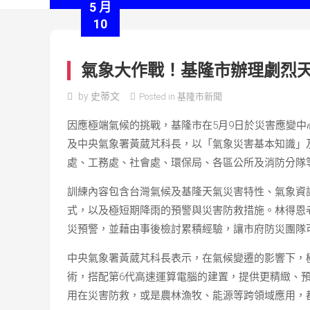
5 月
10
氣象大作戰！基隆市辦理劇烈
by
史蒂文
Posted in
基隆市新聞
因應極端氣候的挑戰，基隆市在5月9日於災害應變
及中央氣象署黃葳芃科長，以「氣象災害基本知識」
處、工務處、社會處、環保局、各區公所及消防分隊
訓練內容包含台灣氣候及基隆天氣災害特性、氣象資
式，以及極短期降雨的預警與災害防救措施。林得恩
災預警，並藉由事後檢討累積經驗，讓市府防災團隊
中央氣象署黃葳芃科長表示，在氣候變遷的影響下，
術，搭配第6代高速運算電腦的建置，提供更精緻、
用在災害防救，或是農林漁牧、能源等跨領域應用，