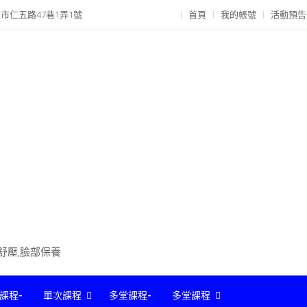
市仁五路47巷1弄1號
首頁
我的帳號
活動預告
部舒壓,臉部保養
課程-
單次課程
多堂課程-
多堂課程