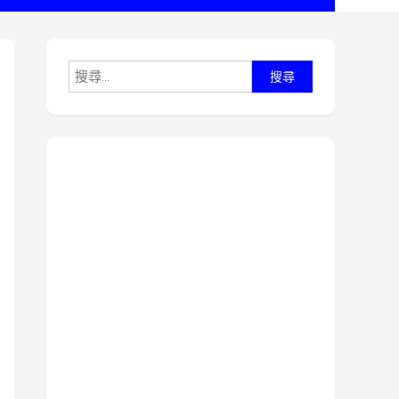
搜
尋
關
鍵
字: