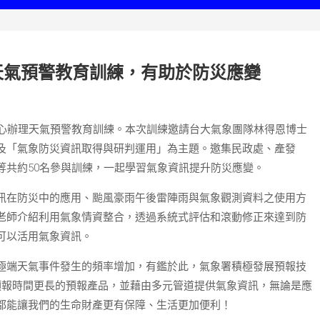
天氣預警教育訓練，有助於防災應變
中心辦理天氣預警教育訓練。本次訓練邀請台大氣象團隊林得恩博士
及「氣象防災資訊取得與研判運用」為主題。邀集民政處、產發
等共約50名參與訓練，一起學習氣象資訊提升防災應變。
訊在防災中的應用、颱風豪雨午後雷陣雨與氣象觀測資料之使用方
老師介紹利用氣象情資整合，透過系統式評估和滾動修正來達到防
可以活用氣象資訊。
極端天氣事件發生的頻率增加，有鑑於此，氣象署積極發展預報技
預報時間更長的預報產品，並藉由多元管道提供氣象資訊，無論是應
都能讓我們的生命財產更有保障、生活更加便利！