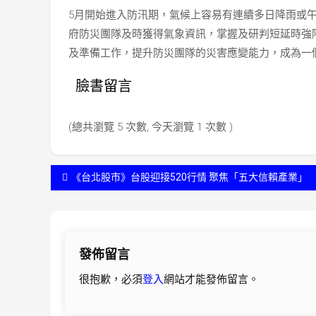
5月開始進入防汛期，氣候上容易有連續多日降雨或
府防災團隊及時獲得氣象資訊，掌握及研判短延時強
及準備工作，提升防災團隊的災害應變能力，成為一
臉書留言
(總共瀏覽 5 次數, 今天瀏覽 1 次數 )
文
《台北股市》台股迎接520行情 聚焦「五大信賴產業」
章
導
發佈留言
覽
很抱歉，必須
登入
網站才能發佈留言。