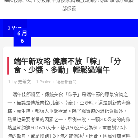
基隆按摩,100,全身按摩,半身按摩,肩頸放鬆,眼部舒壓,頭部舒壓,臉
部保養
Menu
6 月
6
端午新攻略 健康不放「粽」 「分
食、少醬、多動」輕鬆過端午
by
史蒂文
Posted in
衛福部新聞
端午佳節將至，傳統美食「粽子」是端午節的應景食物之
一，無論是傳統肉粽(北部、南部)、豆沙粽，還是創新的海鮮
粽、養生粽，都讓人垂涎欲滴。除了腸胃道的消化負擔外，
熱量也是要考量的因素之一，舉例來說，一顆200公克的肉粽
熱量就約達500-600大卡，若以60公斤者為例，需要划2.9小
1
時的龍舟，或是慢跑1.2小時才能消耗
。因此，國民健康署呼