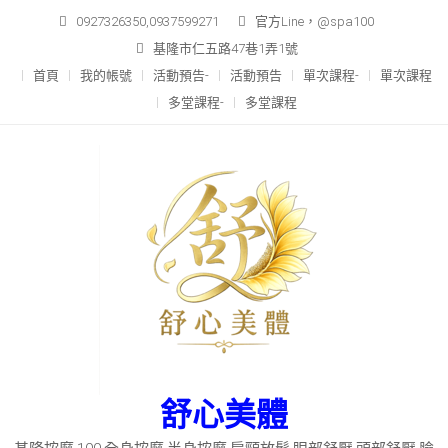
Skip
0927326350,0937599271
官方Line，@spa100
to
基隆市仁五路47巷1弄1號
content
首頁
我的帳號
活動預告-
活動預告
單次課程-
單次課程
多堂課程-
多堂課程
舒心美體