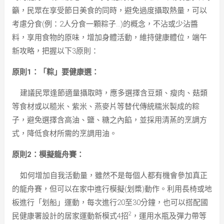
籲，民眾在享受節日美食的同時，避免過度攝取熱量，可以
考慮分食(例：2人分食一顆粽子…)的概念，不沾或少沾醬
料，享用食物的原味，增加身體活動，維持健康體位，端午
新攻略，把握以下3原則：
原則1：「粽」要健康選：
建議民眾逢節適量攝取時，應多選擇含豆類、瘦肉、菇類
等食材或以糙米、紫米、燕麥片等替代傳統糯米製成的粽
子，避免選擇含高油、鹽、糖之內餡，並採用清蒸的烹調方
式，降低食材所需的烹調用油。
原則2：模擬龍舟賽：
如何增加自我活動量，雖然不是每個人都有機會參加真正
的龍舟賽，但可以在家中進行模擬(划槳)動作。利用長椅或地
板進行「划船」運動，每次進行20至30分鐘，也可以搭配國
2
民健康署設計的居家運動新模式4招
，運用水瓶及彈力帶等