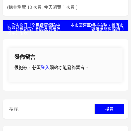
(總共瀏覽 13 次數, 今天瀏覽 1 次數 )
文
公告修訂「全⺠健康保險中
本市清運車輛拼檢整，維護市
醫⾨診總額⽀付制度品質確保
容阻絕髒污源頭
⽅案」附表
章
導
發佈留言
覽
很抱歉，必須
登入
網站才能發佈留言。
搜
尋
關