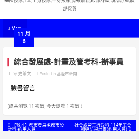
基隆按摩,100,全身按摩,半身按摩,肩頸放鬆,眼部舒壓,頭部舒壓,臉
部保養
Menu
11 月
6
綜合發展處-計畫及管考科-辦事員
by
史蒂文
Posted in
基隆市新聞
臉書留言
(總共瀏覽 11 次數, 今天瀏覽 1 次數 )
文
【徵才】都市發展處都市設
社會處勞工行政科-114年工會
計科-約用人員
輔導訪視計畫(約用人員)
章