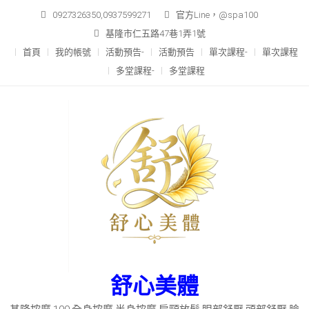
Skip
0927326350,0937599271
官方Line，@spa100
to
基隆市仁五路47巷1弄1號
content
首頁
我的帳號
活動預告-
活動預告
單次課程-
單次課程
多堂課程-
多堂課程
舒心美體