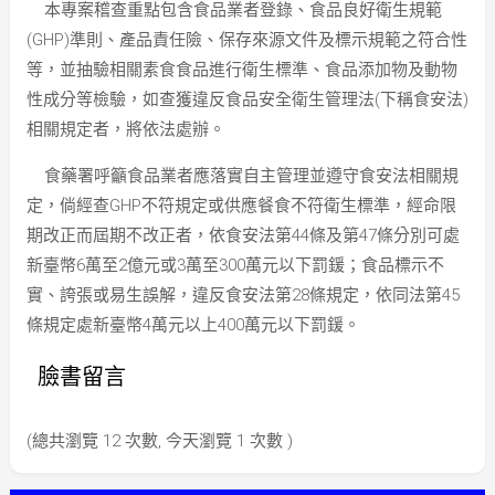
本專案稽查重點包含食品業者登錄、食品良好衛生規範
(GHP)準則、產品責任險、保存來源文件及標示規範之符合性
等，並抽驗相關素食食品進行衛生標準、食品添加物及動物
性成分等檢驗，如查獲違反食品安全衛生管理法(下稱食安法)
相關規定者，將依法處辦。
食藥署呼籲食品業者應落實自主管理並遵守食安法相關規
定，倘經查GHP不符規定或供應餐食不符衛生標準，經命限
期改正而屆期不改正者，依食安法第44條及第47條分別可處
新臺幣6萬至2億元或3萬至300萬元以下罰鍰；食品標示不
實、誇張或易生誤解，違反食安法第28條規定，依同法第45
條規定處新臺幣4萬元以上400萬元以下罰鍰。
臉書留言
(總共瀏覽 12 次數, 今天瀏覽 1 次數 )