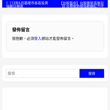
文
113年6月基隆市各區役男
【台股盤中】台股衝新高後拉
抽籤日期表
回 台積電助威指數翻紅力守
21600點
章
導
發佈留言
覽
很抱歉，必須
登入
網站才能發佈留言。
搜
尋
關
鍵
字: