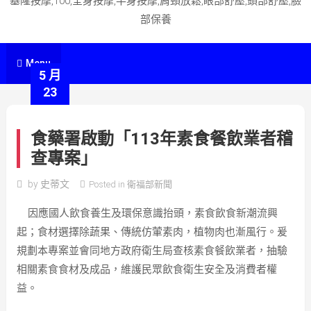
基隆按摩,100,全身按摩,半身按摩,肩頸放鬆,眼部舒壓,頭部舒壓,臉
部保養
Menu
5 月
23
食藥署啟動「113年素食餐飲業者稽
查專案」
by
史蒂文
Posted in
衛福部新聞
因應國人飲食養生及環保意識抬頭，素食飲食新潮流興
起；食材選擇除蔬果、傳統仿葷素肉，植物肉也漸風行。爰
規劃本專案並會同地方政府衛生局查核素食餐飲業者，抽驗
相關素食食材及成品，維護民眾飲食衛生安全及消費者權
益。