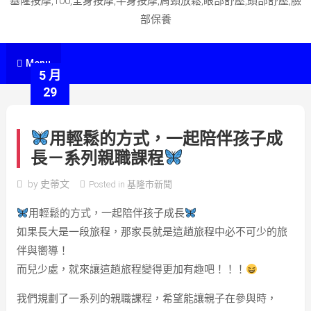
基隆按摩,100,全身按摩,半身按摩,肩頸放鬆,眼部舒壓,頭部舒壓,臉
部保養
Menu
5 月
29
用輕鬆的方式，一起陪伴孩子成
長－系列親職課程
by
史蒂文
Posted in
基隆市新聞
用輕鬆的方式，一起陪伴孩子成長
如果長大是一段旅程，那家長就是這趟旅程中必不可少的旅
伴與嚮導！
而兒少處，就來讓這趟旅程變得更加有趣吧！！！
我們規劃了一系列的親職課程，希望能讓親子在參與時，