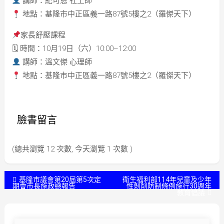
講師：紀可恩 社工師
地點：基隆市中正區義一路87號5樓之2（羅傑天下）
家長舒壓課程
🗓 時間：10月19日（六）10:00–12:00
講師：溫文傑 心理師
地點：基隆市中正區義一路87號5樓之2（羅傑天下）
臉書留言
(總共瀏覽 12 次數, 今天瀏覽 1 次數 )
文
基隆市議會第20屆第5次定
衛生福利部114年兒童及少年
期會市長施政總報告
性剝削防制條例施行30週年
教育倡議
章
導