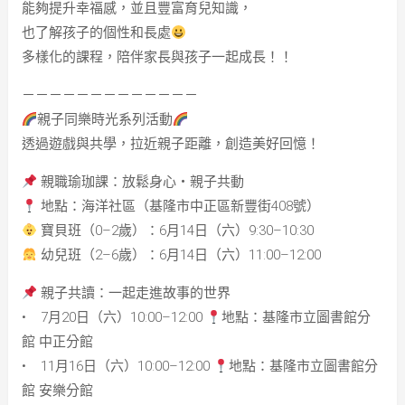
能夠提升幸福感，並且豐富育兒知識，
也了解孩子的個性和長處
多樣化的課程，陪伴家長與孩子一起成長！！
－－－－－－－－－－－－－
親子同樂時光系列活動
透過遊戲與共學，拉近親子距離，創造美好回憶！
親職瑜珈課：放鬆身心・親子共動
地點：海洋社區（基隆市中正區新豐街408號）
寶貝班（0–2歲）：6月14日（六）9:30–10:30
幼兒班（2–6歲）：6月14日（六）11:00–12:00
親子共讀：一起走進故事的世界
• 7月20日（六）10:00–12:00
地點：基隆市立圖書館分
館 中正分館
• 11月16日（六）10:00–12:00
地點：基隆市立圖書館分
館 安樂分館