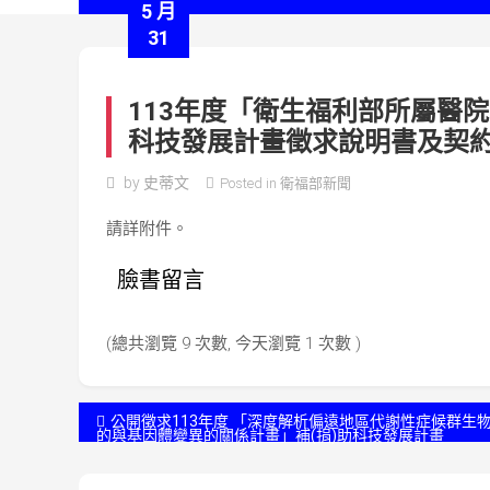
5 月
31
113年度「衛生福利部所屬醫
科技發展計畫徵求說明書及契
by
史蒂文
Posted in
衛福部新聞
請詳附件。
臉書留言
(總共瀏覽 9 次數, 今天瀏覽 1 次數 )
文
公開徵求113年度 「深度解析偏遠地區代謝性症候群生
的與基因體變異的關係計畫」補(捐)助科技發展計畫
章