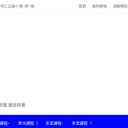
市仁五路47巷1弄1號
首頁
我的帳號
活動預告
部舒壓,臉部保養
課程-
單次課程
多堂課程-
多堂課程