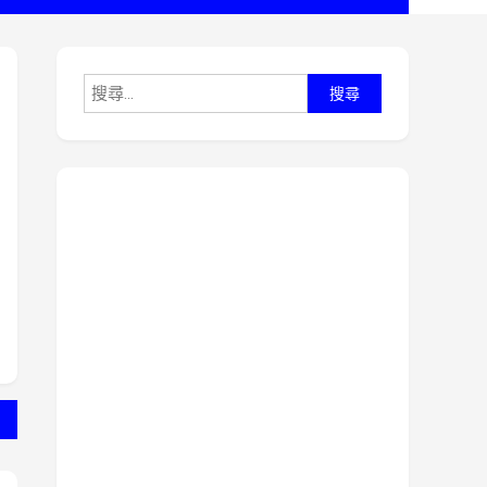
搜
尋
關
鍵
字: