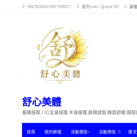
Skip
0927326350,0937599271
官方Line，@spa100
基隆
to
content
舒心美體
基隆按摩,100,全身按摩,半身按摩,肩頸放鬆,眼部舒壓,頭
首頁
我的帳號
活動預告-
活動預告
單次