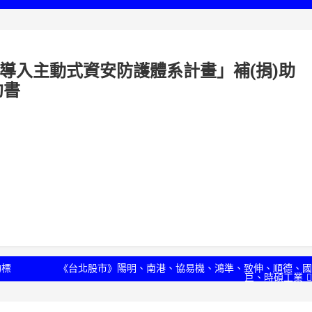
院導入主動式資安防護體系計畫」補(捐)助
約書
物標
《台北股市》陽明、南港、協易機、鴻準、致伸、順德、國
巨、時碩工業