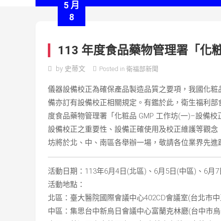
5 月
8
113 年度食品藥物管理署「化粧品
by
史蒂文
Posted in
衛福部新聞
儀器設備校正為確保產品製造品質之要項，我國化粧品
備亦訂有設備校正相關規定。有鑑於此，衛生福利部食
度食品藥物管理署「化粧品 GMP 工作坊(一)–設
設備校正之重要性、設備正確使用及校正維護等觀念
坊將於北、中、南區各舉辦一場，敬請各位業界先進
活動日期：113年6月4日(北區)、6月5日(中區)、6月7
活動地點：
北區：臺大醫院國際會議中心402CD會議室(台北巿中
中區：集思台中新烏日會議中心富蘭克林廳(台中市烏日