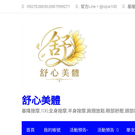
Skip
0927326350,0937599271
官方Line，@spa100
基隆
to
content
舒心美體
基隆按摩,100,全身按摩,半身按摩,肩頸放鬆,眼部舒壓,頭
首頁
我的帳號
活動預告-
活動預告
單次