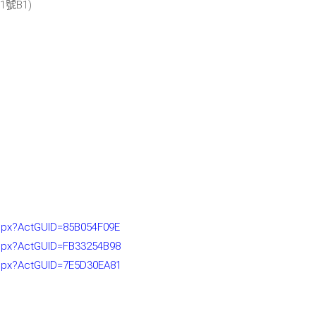
號B1)
x.aspx?ActGUID=85B054F09E
x.aspx?ActGUID=FB33254B98
x.aspx?ActGUID=7E5D30EA81