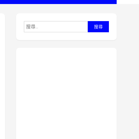
搜
尋
關
鍵
字: