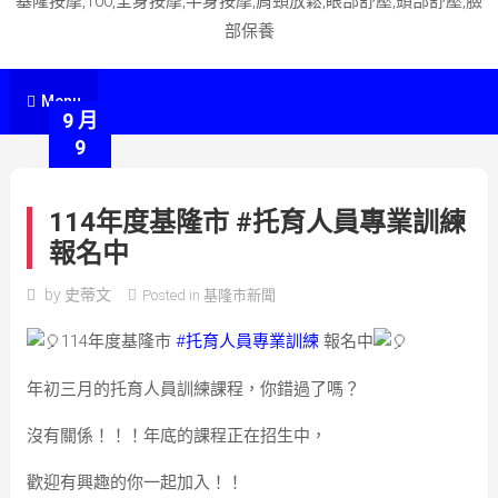
基隆按摩,100,全身按摩,半身按摩,肩頸放鬆,眼部舒壓,頭部舒壓,臉
部保養
Menu
9 月
9
114年度基隆市 #托育人員專業訓練
報名中
by
史蒂文
Posted in
基隆市新聞
114年度基隆市
#托育人員專業訓練
報名中
年初三月的托育人員訓練課程，你錯過了嗎？
沒有關係！！！年底的課程正在招生中，
歡迎有興趣的你一起加入！！