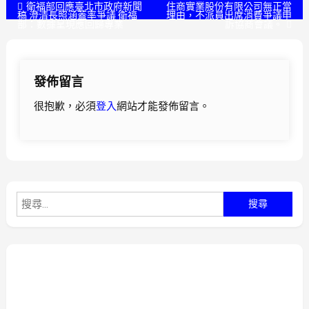
文
衛福部回應臺北市政府新聞
住商實業股份有限公司無正當
稿 澄清長照涵蓋率爭議 衛福
理由，不派員出席消費爭議申
部：數據呈現應回歸專業
訴協商會議。
章
導
發佈留言
覽
很抱歉，必須
登入
網站才能發佈留言。
搜
尋
關
鍵
字: