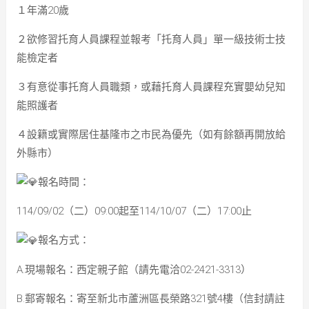
１年滿20歲
２欲修習托育人員課程並報考「托育人員」單一級技術士技
能檢定者
３有意從事托育人員職類，或藉托育人員課程充實嬰幼兒知
能照護者
４設籍或實際居住基隆市之市民為優先（如有餘額再開放給
外縣市）
報名時間：
114/09/02（二）09:00起至114/10/07（二）17:00止
報名方式：
A.現場報名：西定親子館（請先電洽02-2421-3313）
B.郵寄報名：寄至新北市蘆洲區長榮路321號4樓（信封請註