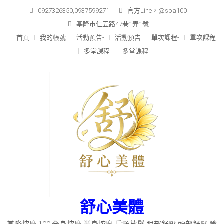
Skip
0927326350,0937599271
官方Line，@spa100
to
基隆市仁五路47巷1弄1號
content
首頁
我的帳號
活動預告-
活動預告
單次課程-
單次課程
多堂課程-
多堂課程
舒心美體