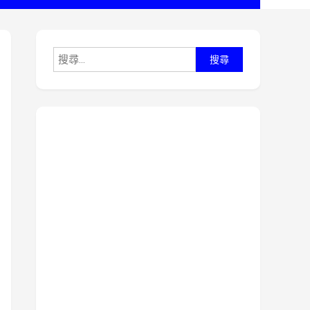
搜
尋
關
鍵
字: