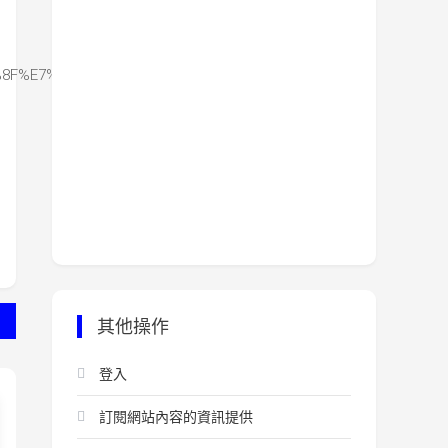
A4%8F%E7%89%A9%E8%AA%9E
其他操作
登入
訂閱網站內容的資訊提供