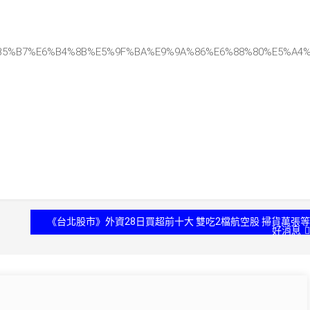
629%E6%B5%B7%E6%B4%8B%E5%9F%BA%E9%9A%86%E6%88%80%E5%
《台北股市》外資28日買超前十大 雙吃2檔航空股 掃貨萬張等
好消息