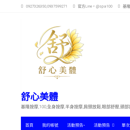
Skip
0927326350,0937599271
官方Line，@spa100
基隆
to
content
舒心美體
基隆按摩,100,全身按摩,半身按摩,肩頸放鬆,眼部舒壓,頭
首頁
我的帳號
活動預告-
活動預告
單次