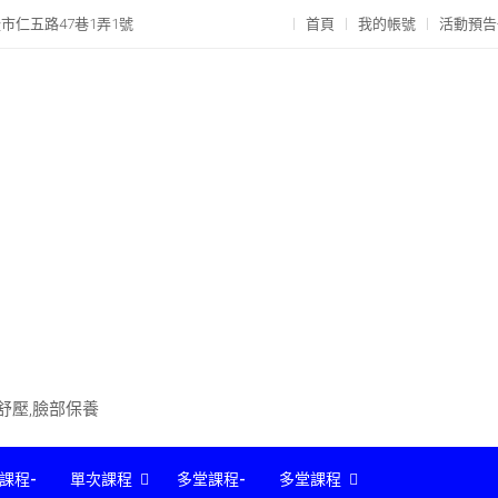
市仁五路47巷1弄1號
首頁
我的帳號
活動預告
部舒壓,臉部保養
課程-
單次課程
多堂課程-
多堂課程