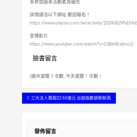
未參加過本活動者為優先
詳情請洽以下網址 歡迎報名！
https://www.unijoys.com.tw/activity/20240
宣傳影片
https://www.youtube.com/watch?v=G3B64EwbvcQ
臉書留言
(總共瀏覽 9 次數, 今天瀏覽 1 次數 )
文
三大法人賣超22.65億元 台股指數卻刷新高
章
導
發佈留言
覽