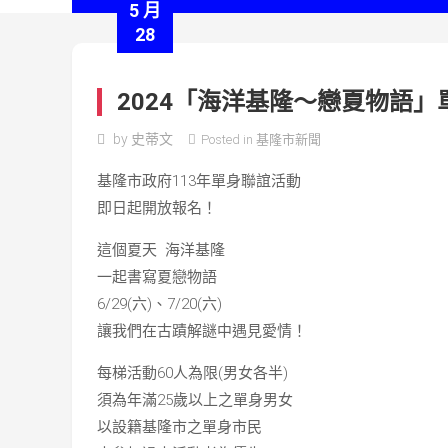
5 月
28
2024「海洋基隆～戀夏物語」
by
史蒂文
Posted in
基隆市新聞
基隆市政府113年單身聯誼活動
即日起開放報名！
這個夏天 海洋基隆
一起書寫夏戀物語
6/29(六)、7/20(六)
讓我們在古蹟解謎中遇見愛情！
每梯活動60人為限(男女各半)
須為年滿25歲以上之單身男女
以設籍基隆市之單身市民