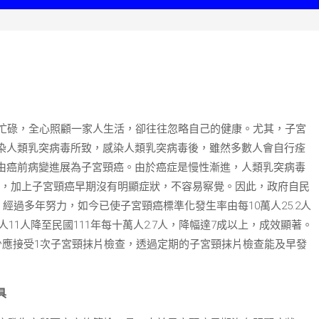
忙碌，全心照顧一家人生活，卻往往忽略自己的健康。尤其，子宮
染人類乳突病毒所致，感染人類乳突病毒後，雖然多數人會自行痊
由癌前病變進展為子宮頸癌。由於癌症是慢性漸進，人類乳突病毒
時間，加上子宮頸癌早期沒有明顯症狀，不容易察覺。因此，政府自民
，經過多年努力，如今已使子宮頸癌標準化發生率由每10萬人25.2人
人11人降至民國111年每十萬人2.7人，降幅達7成以上，成效顯著。
少應接受1次子宮頸抹片檢查，透過定期的子宮頸抹片檢查能及早發
具