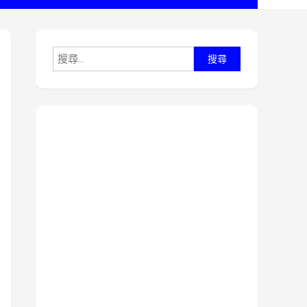
搜
尋
關
鍵
字: