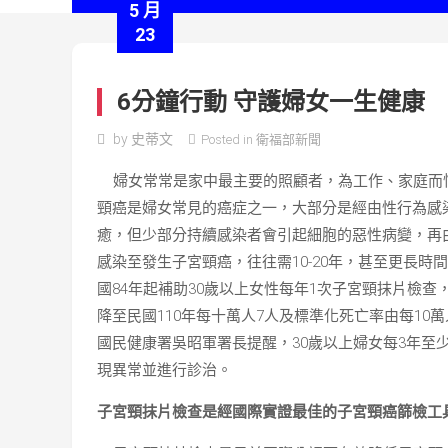
5 月
23
6分鐘行動 守護婦女一生健康
by
史蒂文
Posted in
衛福部新聞
婦女常常是家中最主要的照顧者，為工作、家庭而
頸癌是婦女常見的癌症之一，大部分是經由性行為感
癒，但少部分持續感染者會引起細胞的惡性病變，再
感染至發生子宮頸癌，往往需10-20年，甚至更長
國84年起補助30歲以上女性每年1次子宮頸抹片檢查
降至民國110年每十萬人7人及標準化死亡率由每10萬
國民健康署吳昭軍署長提醒，30歲以上婦女每3年至
現異常並進行診治。
子宮頸抹片檢查是經國際實證最佳的子宮頸癌篩檢工