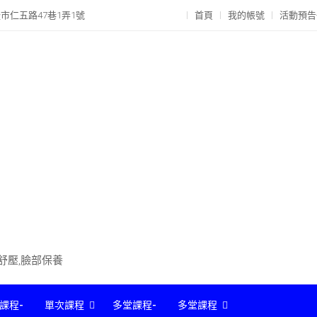
市仁五路47巷1弄1號
首頁
我的帳號
活動預告
部舒壓,臉部保養
課程-
單次課程
多堂課程-
多堂課程