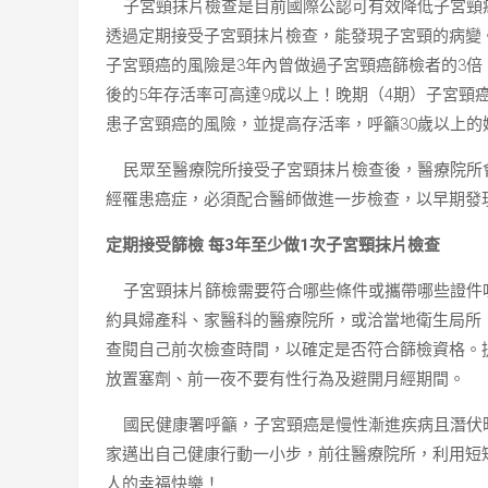
子宮頸抹片檢查是目前國際公認可有效降低子宮頸
透過定期接受子宮頸抹片檢查，能發現子宮頸的病變
子宮頸癌的風險是3年內曾做過子宮頸癌篩檢者的3倍
後的5年存活率可高達9成以上！晚期（4期）子宮頸
患子宮頸癌的風險，並提高存活率，呼籲30歲以上
民眾至醫療院所接受子宮頸抹片檢查後，醫療院所
經罹患癌症，必須配合醫師做進一步檢查，以早期發
定期接受篩檢 每3年至少做1次子宮頸抹片檢查
子宮頸抹片篩檢需要符合哪些條件或攜帶哪些證件呢
約具婦產科、家醫科的醫療院所，或洽當地衛生局所
查閱自己前次檢查時間，以確定是否符合篩檢資格。
放置塞劑、前一夜不要有性行為及避開月經期間。
國民健康署呼籲，子宮頸癌是慢性漸進疾病且潛伏時
家邁出自己健康行動一小步，前往醫療院所，利用短
人的幸福快樂！