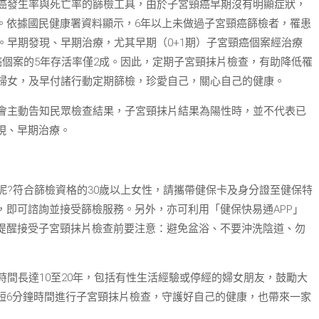
癌發生率與死亡率的篩檢工具，由於子宮頸癌早期沒有明顯症狀，
。依據國民健康署資料顯示，6年以上未做過子宮頸癌篩檢者，罹患
。早期發現、早期治療，尤其早期（0+1期）子宮頸癌個案經治療
癌個案的5年存活率僅2成。因此，定期子宮頸抹片檢查，有助降低罹
的婦女，及早付諸行動定期篩檢，珍愛自己，關心自己的健康。
會主動告知民眾檢查結果，子宮頸抹片結果為陽性時，並不代表已
現、早期治療。
?符合篩檢資格的30歲以上女性，請攜帶健保卡及身分證至健保特
，即可諮詢並接受篩檢服務。另外，亦可利用「健保快易通APP」
提醒接受子宮頸抹片檢查前要注意：避免盆浴、不要沖洗陰道、勿
間長達10至20年，包括有性生活經驗或停經的婦女朋友，鼓勵大
短6分鐘時間進行子宮頸抹片檢查，守護好自己的健康，也帶來一家