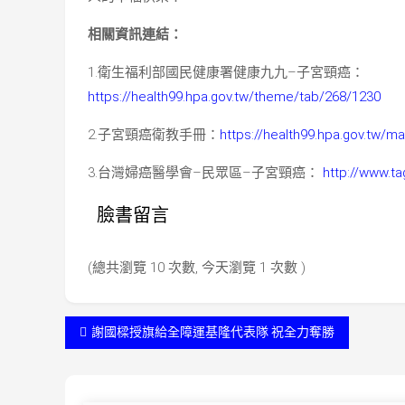
相關資訊連結：
1.衛生福利部國民健康署健康九九–子宮頸癌：
https://health99.hpa.gov.tw/theme/tab/268/1230
2.子宮頸癌衛教手冊：
https://health99.hpa.gov.tw/ma
3.台灣婦癌醫學會–民眾區–子宮頸癌：
http://www.t
臉書留言
(總共瀏覽 10 次數, 今天瀏覽 1 次數 )
文
謝國樑授旗給全障運基隆代表隊 祝全力奪勝
章
導