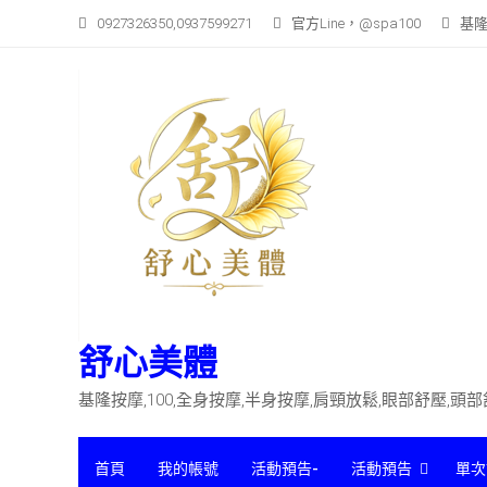
Skip
0927326350,0937599271
官方Line，@spa100
基隆
to
content
舒心美體
基隆按摩,100,全身按摩,半身按摩,肩頸放鬆,眼部舒壓,頭
首頁
我的帳號
活動預告-
活動預告
單次